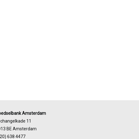
oedselbank Amsterdam
rchangelkade 11
013 BE Amsterdam
20) 638 4477