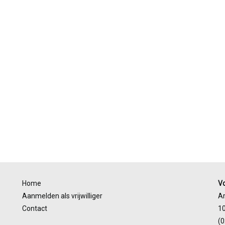
Home
V
Aanmelden als vrijwilliger
A
Contact
1
(0